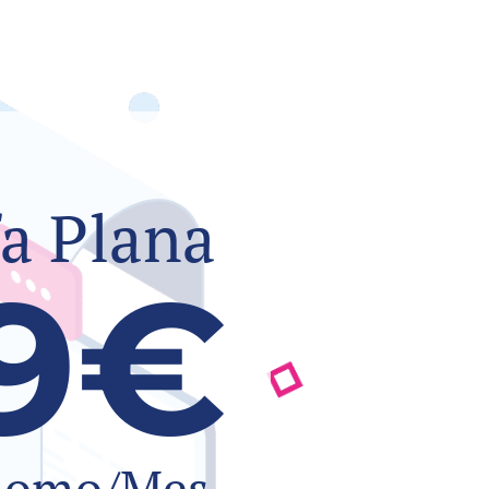
fa Plana
9€
nomo/Mes