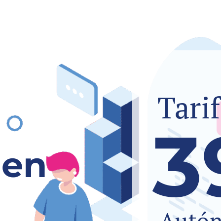
Tari
3
 en
Autó