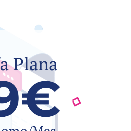
fa Plana
9€
nomo/Mes