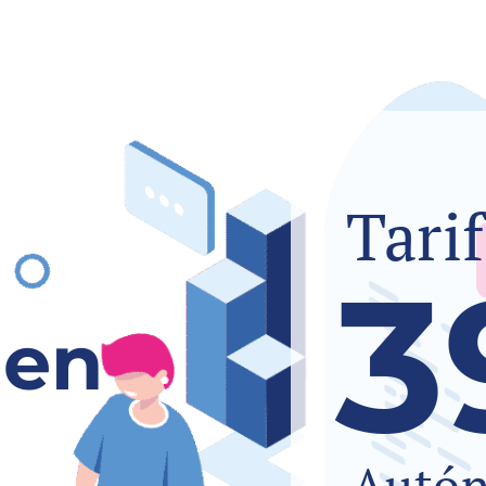
Tari
3
 en
Autó