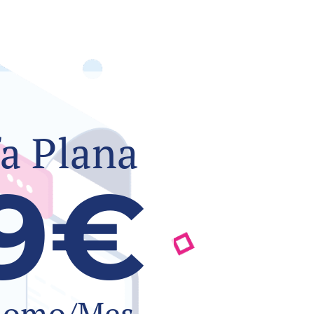
fa Plana
9€
nomo/Mes