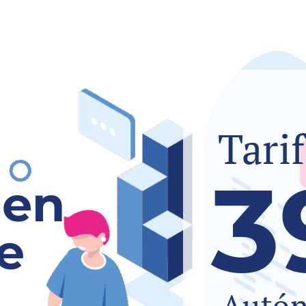
Tari
3
 en
e
Autó