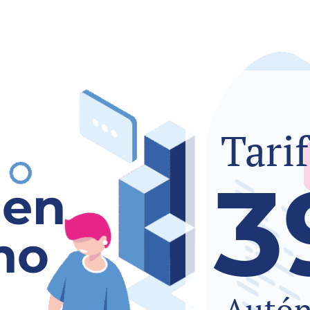
Tari
3
 en
mo
Autó