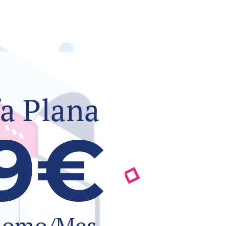
fa Plana
9€
nomo/Mes