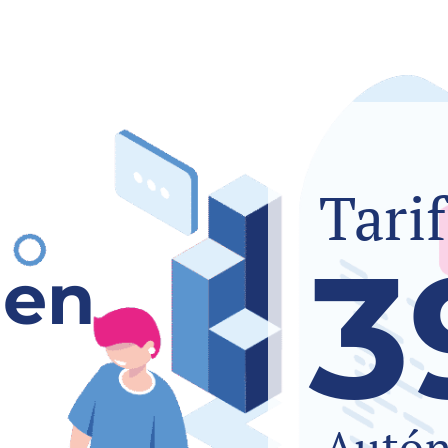
Tari
3
 en
Autó