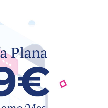
fa Plana
9€
nomo/Mes