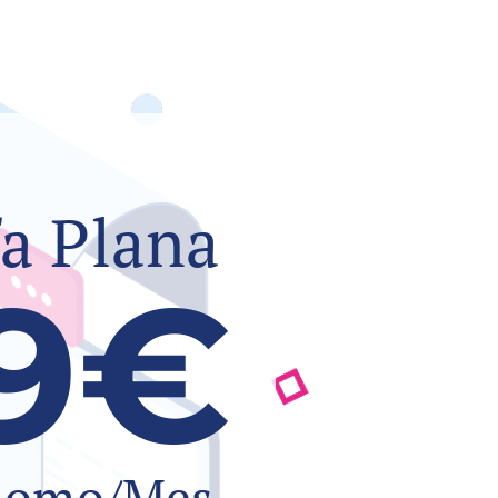
fa Plana
9€
nomo/Mes