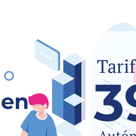
Tari
3
 en
Autó